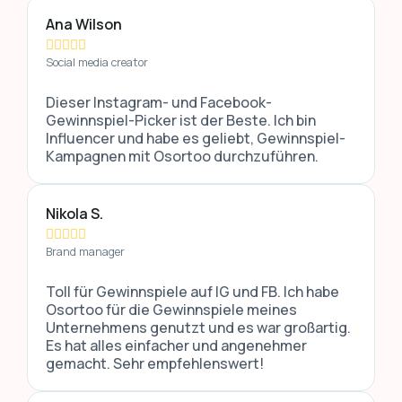
Ana Wilson





Social media creator
Dieser Instagram- und Facebook-
Gewinnspiel-Picker ist der Beste. Ich bin
Influencer und habe es geliebt, Gewinnspiel-
Kampagnen mit Osortoo durchzuführen.
Nikola S.





Brand manager
Toll für Gewinnspiele auf IG und FB. Ich habe
Osortoo für die Gewinnspiele meines
Unternehmens genutzt und es war großartig.
Es hat alles einfacher und angenehmer
gemacht. Sehr empfehlenswert!