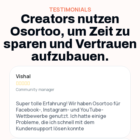
TESTIMONIALS
Creators nutzen
Osortoo, um Zeit zu
sparen und Vertrauen
aufzubauen.
Vishal





Community manager
Super tolle Erfahrung! Wir haben Osortoo für
Facebook-, Instagram- und YouTube-
Wettbewerbe genutzt. Ich hatte einige
Probleme, die ich schnell mit dem
Kundensupport lösen konnte