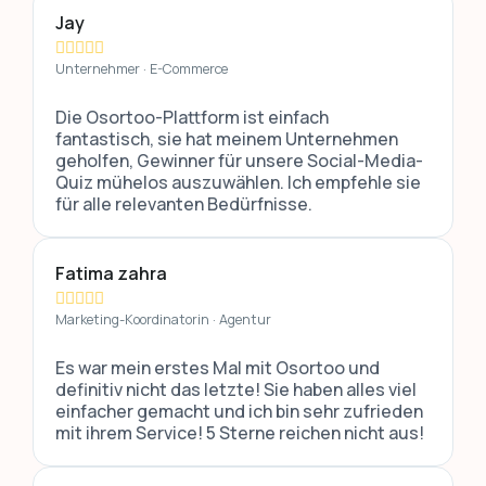
Jay





Unternehmer · E-Commerce
Die Osortoo-Plattform ist einfach
fantastisch, sie hat meinem Unternehmen
geholfen, Gewinner für unsere Social-Media-
Quiz mühelos auszuwählen. Ich empfehle sie
für alle relevanten Bedürfnisse.
Fatima zahra





Marketing-Koordinatorin · Agentur
Es war mein erstes Mal mit Osortoo und
definitiv nicht das letzte! Sie haben alles viel
einfacher gemacht und ich bin sehr zufrieden
mit ihrem Service! 5 Sterne reichen nicht aus!