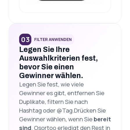
03
FILTER ANWENDEN
Legen Sie Ihre
Auswahlkriterien fest,
bevor Sie einen
Gewinner wählen.
Legen Sie fest, wie viele
Gewinner es gibt, entfernen Sie
Duplikate, filtern Sie nach
Hashtag oder @Tag.Drücken Sie
Gewinner wählen, wenn Sie
bereit
sind
. Osortoo erledigt den Rest in