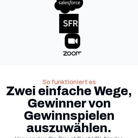
So funktioniert es
Zwei einfache Wege,
Gewinner von
Gewinnspielen
auszuwählen.