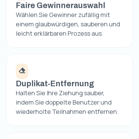
Faire Gewinnerauswahl
Wählen Sie Gewinner zufällig mit
einem glaubwürdigen, sauberen und
leicht erklärbaren Prozess aus.
Duplikat-Entfernung
Halten Sie Ihre Ziehung sauber,
indem Sie doppelte Benutzer und
wiederholte Teilnahmen entfernen.