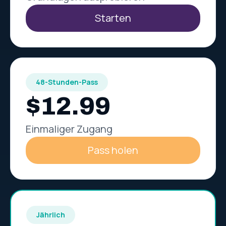
Starten
48-Stunden-Pass
$12.99
Einmaliger Zugang
Pass holen
Jährlich