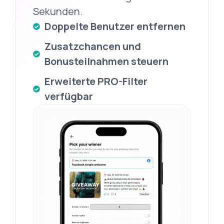
Sekunden.
Doppelte Benutzer entfernen
Zusatzchancen und
Bonusteilnahmen steuern
Erweiterte PRO-Filter
verfügbar