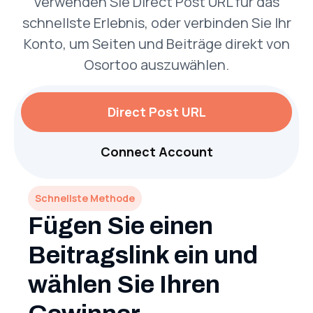
Verwenden Sie Direct Post URL für das
schnellste Erlebnis, oder verbinden Sie Ihr
Konto, um Seiten und Beiträge direkt von
Osortoo auszuwählen.
Direct Post URL
Connect Account
Schnellste Methode
Fügen Sie einen
Beitragslink ein und
wählen Sie Ihren