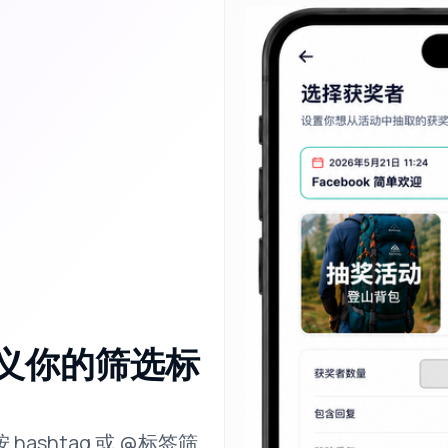
义你的筛选标
ashtag 或 @标签筛