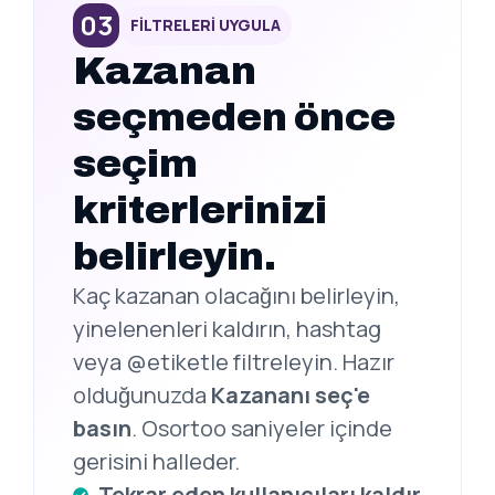
03
FİLTRELERİ UYGULA
Kazanan
seçmeden önce
seçim
kriterlerinizi
belirleyin.
Kaç kazanan olacağını belirleyin,
yinelenenleri kaldırın, hashtag
veya @etiketle filtreleyin. Hazır
olduğunuzda
Kazananı seç'e
basın
. Osortoo saniyeler içinde
gerisini halleder.
Tekrar eden kullanıcıları kaldır