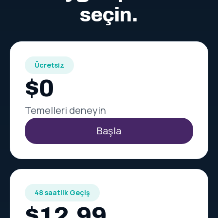
seçin.
Ücretsiz
$0
Temelleri deneyin
Başla
48 saatlik Geçiş
$12.99