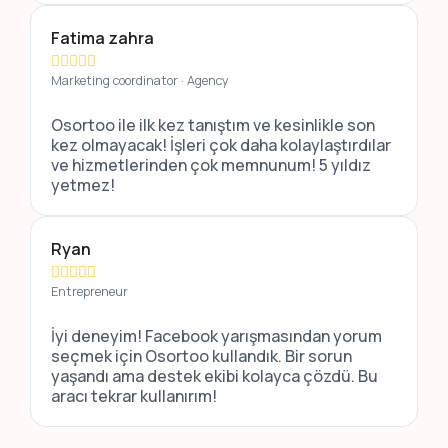
Fatima zahra





Marketing coordinator · Agency
Osortoo ile ilk kez tanıştım ve kesinlikle son
kez olmayacak! İşleri çok daha kolaylaştırdılar
ve hizmetlerinden çok memnunum! 5 yıldız
yetmez!
Ryan





Entrepreneur
İyi deneyim! Facebook yarışmasından yorum
seçmek için Osortoo kullandık. Bir sorun
yaşandı ama destek ekibi kolayca çözdü. Bu
aracı tekrar kullanırım!