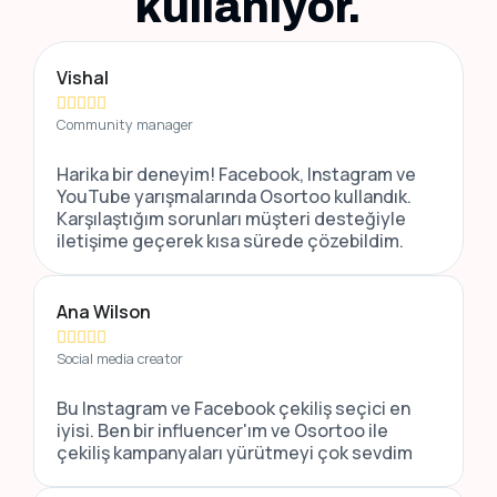
kullanıyor.
Vishal





Community manager
Harika bir deneyim! Facebook, Instagram ve
YouTube yarışmalarında Osortoo kullandık.
Karşılaştığım sorunları müşteri desteğiyle
iletişime geçerek kısa sürede çözebildim.
Ana Wilson





Social media creator
Bu Instagram ve Facebook çekiliş seçici en
iyisi. Ben bir influencer'ım ve Osortoo ile
çekiliş kampanyaları yürütmeyi çok sevdim