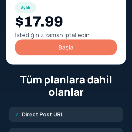
Aylık
$17.99
İstediğiniz zaman iptal edin
Başla
Tüm planlara dahil
olanlar
Direct Post URL