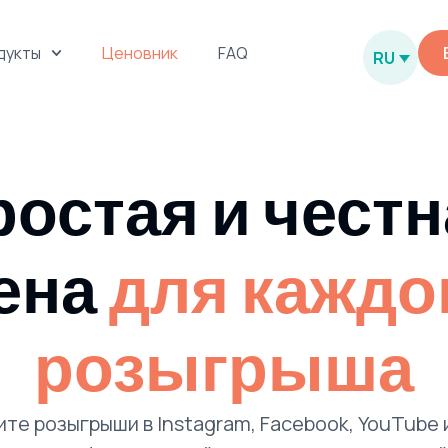
дукты
Ценовник
FAQ
RU
остая и чест
ена
для каждо
розыгрыша
те розыгрыши в Instagram, Facebook, YouTube 