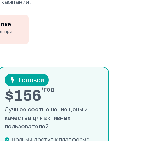
 кампании.
ылке
ев при
Годовой
/год
$156
Лучшее соотношение цены и
качества для активных
пользователей.
Полный доступ к платформе