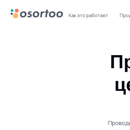
Как это работает
Про
Пр
ц
Проводи