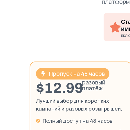
платформа
Ст
им
вклю
Пропуск на 48 часов
разовый
$12.99
платёж
Лучший выбор для коротких
кампаний и разовых розыгрышей.
Полный доступ на 48 часов