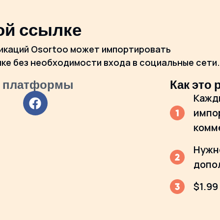
ой ссылке
ликаций Osortoo может импортировать
ке без необходимости входа в социальные сети.
 платформы
Как это 
Кажд
импор
комм
Нужн
допо
$1.99