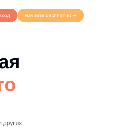
Вход
Начните бесплатно ->
ная
го
и других