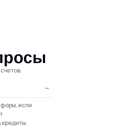
просы
 счетов.
тформ, если
т
 кредиты.