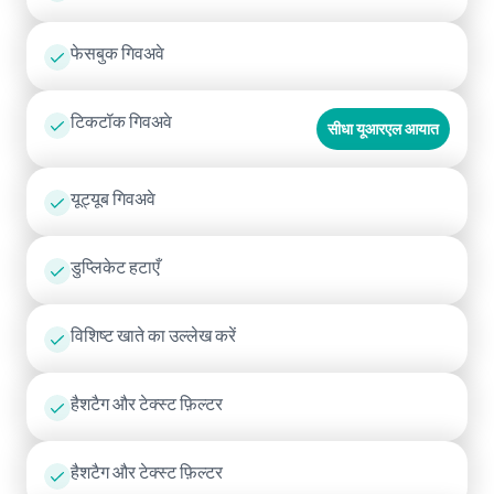
फेसबुक गिवअवे
टिकटॉक गिवअवे
सीधा यूआरएल आयात
यूट्यूब गिवअवे
डुप्लिकेट हटाएँ
विशिष्ट खाते का उल्लेख करें
हैशटैग और टेक्स्ट फ़िल्टर
हैशटैग और टेक्स्ट फ़िल्टर