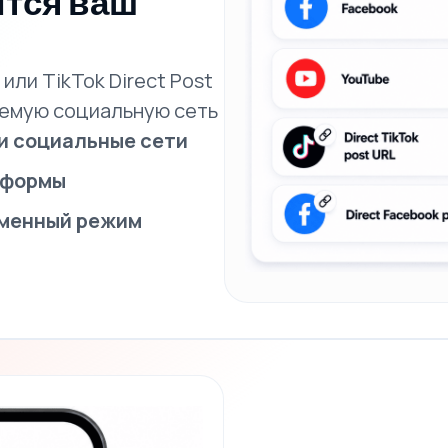
ится ваш
или TikTok Direct Post
аемую социальную сеть
и социальные сети
тформы
менный режим