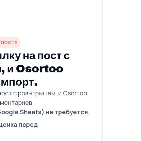
О ПОСТА
лку на пост с
 и Osortoo
импорт.
пост с розыгрышем, и Osortoo
мментариев.
oogle Sheets) не требуется.
ценка перед