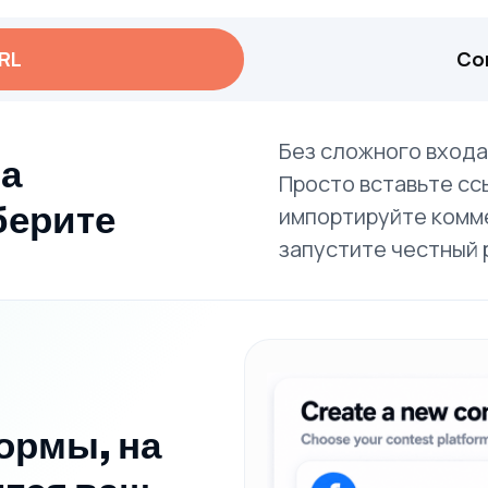
URL
Co
Без сложного входа 
на
Просто вставьте сс
берите
импортируйте комме
запустите честный 
ормы, на