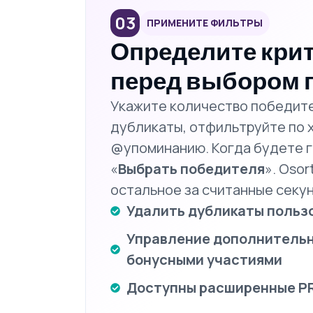
03
ПРИМЕНИТЕ ФИЛЬТРЫ
Определите кри
перед выбором 
Укажите количество победит
дубликаты, отфильтруйте по 
@упоминанию. Когда будете г
«
Выбрать победителя
». Oso
остальное за считанные секу
Удалить дубликаты польз
Управление дополнитель
бонусными участиями
Доступны расширенные P