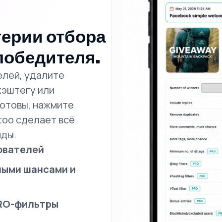
терии отбора
победителя.
елей, удалите
хэштегу или
отовы, нажмите
rtoo сделает всё
нды.
ователей
ными шансами и
RO-фильтры